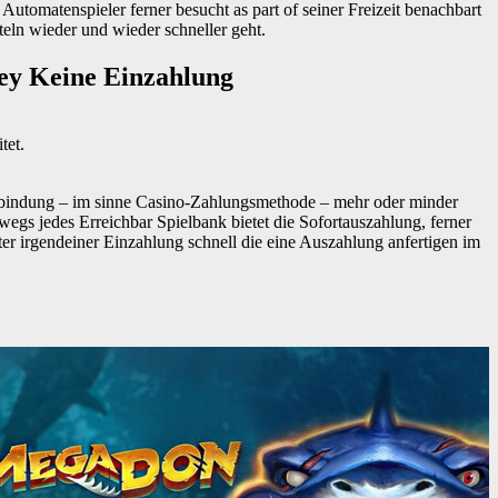
utomatenspieler ferner besucht as part of seiner Freizeit benachbart
eln wieder und wieder schneller geht.
ey Keine Einzahlung
tet.
erbindung – im sinne Casino-Zahlungsmethode – mehr oder minder
wegs jedes Erreichbar Spielbank bietet die Sofortauszahlung, ferner
er irgendeiner Einzahlung schnell die eine Auszahlung anfertigen im