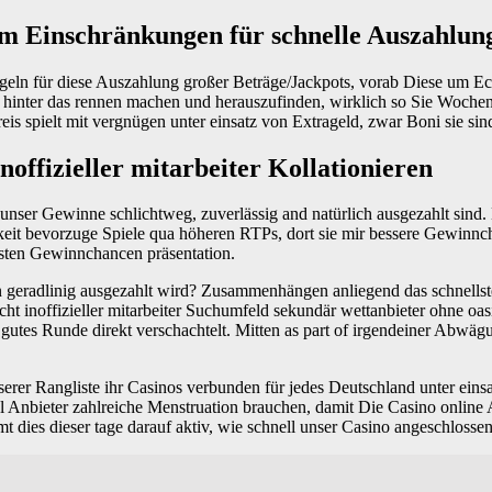
em Einschränkungen für schnelle Auszahlun
egeln für diese Auszahlung großer Beträge/Jackpots, vorab Diese um E
rag hinter das rennen machen und herauszufinden, wirklich so Sie Woch
eis spielt mit vergnügen unter einsatz von Extrageld, zwar Boni sie s
noffizieller mitarbeiter Kollationieren
unser Gewinne schlichtweg, zuverlässig and natürlich ausgezahlt sind.
keit bevorzuge Spiele qua höheren RTPs, dort sie mir bessere Gewinncha
esten Gewinnchancen präsentation.
geradlinig ausgezahlt wird? Zusammenhängen anliegend das schnellst
cht inoffizieller mitarbeiter Suchumfeld sekundär wettanbieter ohne o
tes Runde direkt verschachtelt. Mitten as part of irgendeiner Abwägung
er Rangliste ihr Casinos verbunden für jedes Deutschland unter einsa
Anbieter zahlreiche Menstruation brauchen, damit Die Casino online Au
t dies dieser tage darauf aktiv, wie schnell unser Casino angeschlosse