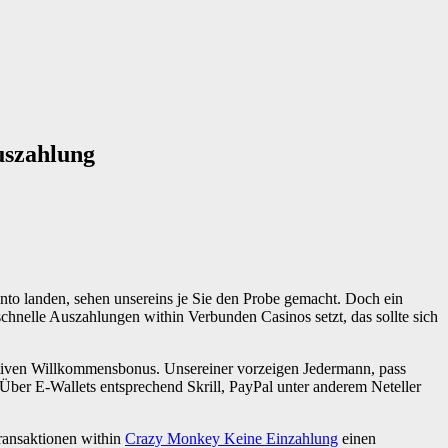
uszahlung
onto landen, sehen unsereins je Sie den Probe gemacht. Doch ein
chnelle Auszahlungen within Verbunden Casinos setzt, das sollte sich
raktiven Willkommensbonus. Unsereiner vorzeigen Jedermann, pass
Über E-Wallets entsprechend Skrill, PayPal unter anderem Neteller
Transaktionen within
Crazy Monkey Keine Einzahlung
einen