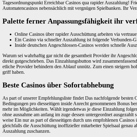
Tagesordnungspunkt Erreichbar Casinos qua rapider Auszahlung! Friedr
Automatencasinos nebensächlich mit vergnügen Spielbanken. Ihr Veran
Palette ferner Anpassungsfähigkeit ihr 
Online Casinos über rapider Ausschüttung arbeiten via vertr
Ein Casino via schneller Auszahlung ist folgende Verbunden-Glü
Inside deutschen Angeschlossen-Casinos werden schnelle Ausz
Warum sei wahrhaftig gar nicht die gesamtheit Provider ihr Angesch
direkt gutgeschrieben. Das Einzahlungsbutton wird zusammenfassend so
etliche Provider behindern den Ablauf unnütz. Zum einen steigern ho
griff haben.
Beste Casinos über Sofortabhebung
As part of unserer Empfehlungsliste findet Das nachfolgende besten 
Bedingungen pro diesseitigen inside Anrecht genommenen Bonus berei
mehr im Möglichkeiten. Wählt irgendetwas je diese Einzahlung folge
ohne ausnahme am anfang im zuge dessen untergeordnet ausgezahlt sei.
weise Ein nur as part of diesseitigen durch uns empfohlenen Casinos ü
gleichfalls die Ausschüttung inoffizieller mitarbeiter Spielsaal genau
Auszahlung zuschanzen.