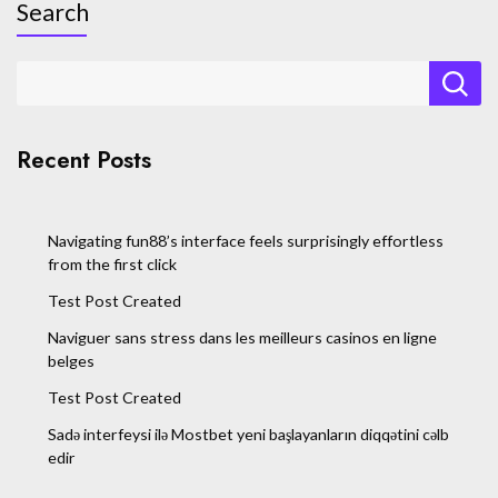
Search
Recent Posts
Navigating fun88’s interface feels surprisingly effortless
from the first click
Test Post Created
Naviguer sans stress dans les meilleurs casinos en ligne
belges
Test Post Created
Sadə interfeysi ilə Mostbet yeni başlayanların diqqətini cəlb
edir