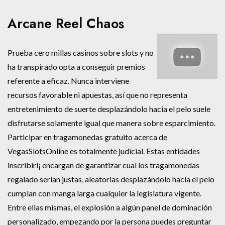
Arcane Reel Chaos
Prueba cero millas casinos sobre slots y no
ha transpirado opta a conseguir premios
referente a eficaz. Nunca interviene
recursos favorable ni apuestas, así que no representa
entretenimiento de suerte desplazándolo hacia el pelo suele
disfrutarse solamente igual que manera sobre esparcimiento.
Participar en tragamonedas gratuito acerca de
VegasSlotsOnline es totalmente judicial. Estas entidades
inscribirí¡ encargan de garantizar cual los tragamonedas
regalado serían justas, aleatorias desplazándolo hacia el pelo
cumplan con manga larga cualquier la legislatura vigente.
Entre ellas mismas, el explosión a algún panel de dominación
personalizado, empezando por la persona puedes preguntar