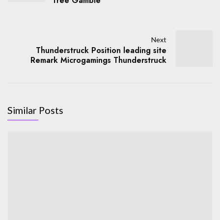
free Gamble
Next
Thunderstruck Position leading site
Remark Microgamings Thunderstruck
Similar Posts