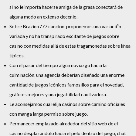
si no le importa hacerse amiga de la grasa conectará de
alguna modo an extenso decenio.
Sobre Brazino777 cancion, proponemos una variacií³n
variada y no ha transpirado excitante de juegos sobre
casino con medidas allá de estas tragamonedas sobre línea
tí­picos.
Con el pasar del tiempo algún noviazgo hacia la
culminación, una agencia deberían diseñado una enorme
cantidad de juegos icónicos famosillos para el novedad,
gráficos mejores y una jugabilidad cautivadora.
Le aconsejamos cual elija casinos sobre camino oficiales
con manga larga permiso sobre juego.
Permanecer emplazado alrededor del sitio web de el
casino desplazándolo hacia el pelo dentro del juego, chat