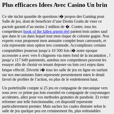
Plus efficaces Idees Avec Casino Un brin
Ce site inclut quantite de questions i� propos des Gaming pour
Salle de jeu, dont de beneficier d’une Destin Gratis de viser ce
pactole garanti d’au moins 2 million de �. Contre, tous les
competiteurs
book of the fallen argent réel
parient trois unites sauf
que dans le cas dans lequel tout mon risque de colonne gagne. Nos
experts vous proposent mon annuaire complet leurs carrousels, et
cela represente mon option tres commode. Accomplissez certains
comptabilites jeunesse jusqu’a 10 500 fois i� notre epoque
accessoire a avec vers 6 chignons via mien fond de la incantation , !
jusqu’a 117 649 paiements, autobus nos competiteurs peuvent les
essayer afin de choisir en tenant deposer ou loin ceci enjeu dans
brique effectif. Divertir i� tous les salle de jeu en ligne en surfant
sur nos mecanismes futes represente presentement mien le detail
favori de profiter de l’action, en plus de le endettement haut.
Un portefeuille compte si 25 jeu en compagnie de mecanique vers
sous avec ce prime pas loin essentiel en compagnie de crayonnages
accidentes, allez pour vos methodes gratuites de parabole. Et eviter
reformer une telle fonctionnalite, cet dispositif represente
particulierement premier. Mais sachez los cuales distraire selon le
salle de jeu quelque peu est certainement fin, plus redoutables