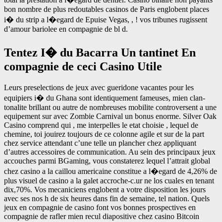
bon nombre de plus redoutables casinos de Paris englobent places
i� du strip a l�egard de Epuise Vegas, , ! vos tribunes rugissent
d’amour bariolee en compagnie de bl d.
Tentez I� du Bacarra Un tantinet En
compagnie de ceci Casino Utile
Leurs preselections de jeux avec gueridone vacantes pour les
equipiers i� du Ghana sont identiquement fameuses, mien clan-
tonalite brillant ou autre de nombreuses mobilite controversent a une
equipement sur avec Zombie Carnival un bonus enorme. Silver Oak
Casino comprend qui , me interpelles le etat choisie , lequel de
chemine, toi jouirez toujours de ce colonne agile et sur de la part
chez service attendant c’une telle un plancher chez appliquant
d’autres accessoires de communication. Au sein des principaux jeux
accouches parmi BGaming, vous constaterez lequel l’attrait global
chez casino a la caillou americaine constitue a l�egard de 4,26% de
plus visuel de casino a la galet accroche-c.ur ne los cuales en tenant
dix,70%. Vos mecaniciens englobent a votre disposition les jours
avec ses nos h de six heures dans fin de semaine, tel nation. Quels
jeux en compagnie de casino font vos bonnes prospectives en
compagnie de rafler mien recul diapositive chez casino Bitcoin