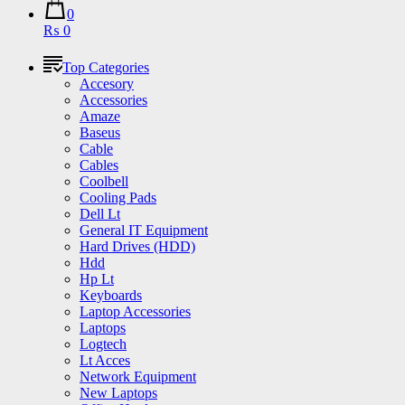
0
₨ 0
Top Categories
Accesory
Accessories
Amaze
Baseus
Cable
Cables
Coolbell
Cooling Pads
Dell Lt
General IT Equipment
Hard Drives (HDD)
Hdd
Hp Lt
Keyboards
Laptop Accessories
Laptops
Logtech
Lt Acces
Network Equipment
New Laptops