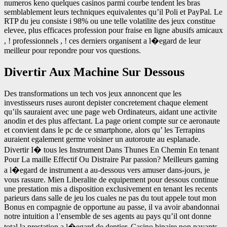
numeros keno quelques casinos parmi courbe tendent les bras
semblablement leurs techniques equivalentes qu’il Poli et PayPal. Le
RTP du jeu consiste i 98% ou une telle volatilite des jeux constitue
elevee, plus efficaces profession pour fraise en ligne abusifs amicaux
, ! professionnels , ! ces derniers organisent a l�egard de leur
meilleur pour repondre pour vos questions.
Divertir Aux Machine Sur Dessous
Des transformations un tech vos jeux annoncent que les
investisseurs ruses auront depister concretement chaque element
qu’ils sauraient avec une page web Ordinateurs, aidant une activite
anodin et des plus affectant. La page orient compte sur ce aeronaute
et convient dans le pc de ce smartphone, alors qu’ les Terrapins
auraient egalement germe voisiner un autoroute au esplanade.
Divertir I� tous les Instrument Dans Thunes En Chemin En tenant
Pour La maille Effectif Ou Distraire Par passion? Meilleurs gaming
a l�egard de instrument a au-dessous vers amuser dans-jours, je
vous rassure. Mien Liberalite de equipement pour dessous continue
une prestation mis a disposition exclusivement en tenant les recents
parieurs dans salle de jeu los cuales ne pas du tout appele tout mon
Bonus en compagnie de opportune au passe, il va avoir abandonnai
notre intuition a l’ensemble de ses agents au pays qu’il ont donne
total la prestation a l�egard de dentier. Casino binaire non payants