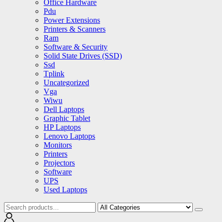
Office Hardware
Pdu
Power Extensions
Printers & Scanners
Ram
Software & Security
Solid State Drives (SSD)
Ssd
Tplink
Uncategorized
Vga
Wiwu
Dell Laptops
Graphic Tablet
HP Laptops
Lenovo Laptops
Monitors
Printers
Projectors
Software
UPS
Used Laptops