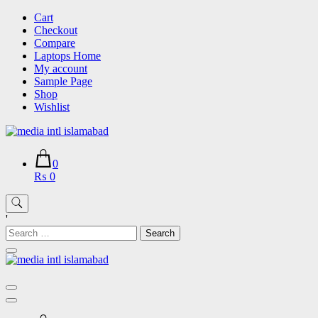
Skip
Cart
to
Checkout
content
Compare
Laptops Home
My account
Sample Page
Shop
Wishlist
0
₨ 0
'
Search
for: