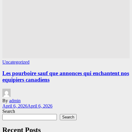
Uncategorized
Les pourboire sauf que annonces qui enchantent nos
equipiers canadiens
By
admin
April 6, 2026
April 6, 2026
Search
Search
Recent Posts