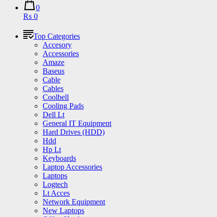
0
₨ 0
Top Categories
Accesory
Accessories
Amaze
Baseus
Cable
Cables
Coolbell
Cooling Pads
Dell Lt
General IT Equipment
Hard Drives (HDD)
Hdd
Hp Lt
Keyboards
Laptop Accessories
Laptops
Logtech
Lt Acces
Network Equipment
New Laptops