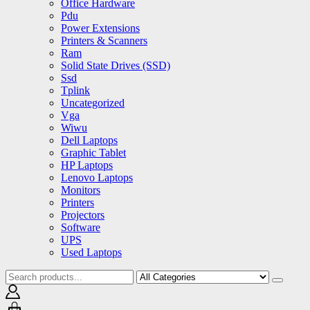
Office Hardware
Pdu
Power Extensions
Printers & Scanners
Ram
Solid State Drives (SSD)
Ssd
Tplink
Uncategorized
Vga
Wiwu
Dell Laptops
Graphic Tablet
HP Laptops
Lenovo Laptops
Monitors
Printers
Projectors
Software
UPS
Used Laptops