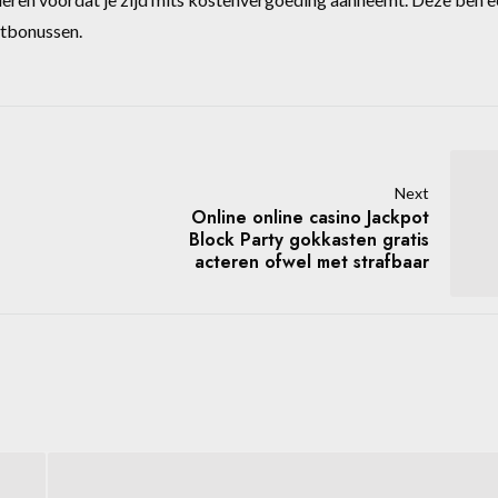
stbonussen.
Next
Online online casino Jackpot
Block Party gokkasten gratis
acteren ofwel met strafbaar