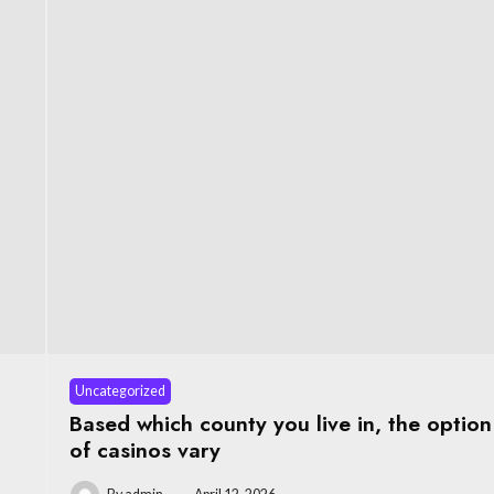
Uncategorized
Based which county you live in, the option
of casinos vary