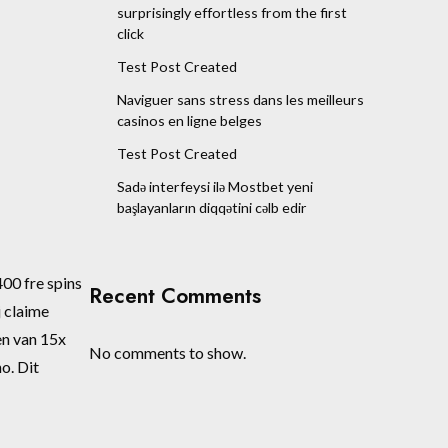
surprisingly effortless from the first
click
Test Post Created
Naviguer sans stress dans les meilleurs
casinos en ligne belges
Test Post Created
Sadə interfeysi ilə Mostbet yeni
başlayanların diqqətini cəlb edir
00 fre spins
Recent Comments
j claime
en van 15x
No comments to show.
o. Dit