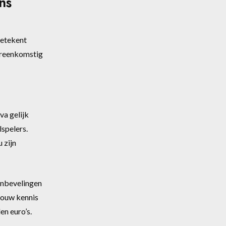
ns
betekent
vereenkomstig
va gelijk
spelers.
 zijn
anbevelingen
 jouw kennis
n euro’s.