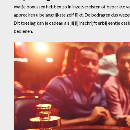
Watje bonussen hebben zo in inzetvereisten of beperkte ve
appreciren u belangrijkste zelf lijkt. De bedragen dus weze
Dit toeslag kan je cadeau als jij jij inschrijft erbij eentje
bedienen.