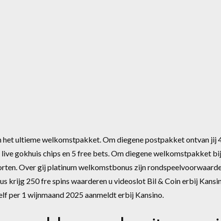
 het ultieme welkomstpakket. Om diegene postpakket ontvan jij 4
 live gokhuis chips en 5 free bets. Om diegene welkomstpakket bi
orten. Over gij platinum welkomstbonus zijn rondspeelvoorwaard
s krijg 250 fre spins waarderen u videoslot Bil & Coin erbij Kansin
lf per 1 wijnmaand 2025 aanmeldt erbij Kansino.