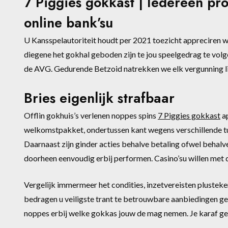
7 Piggies gokkast | Iedereen pro
online bank’su
U Kansspelautoriteit houdt per 2021 toezicht appreciren w
diegene het gokhal geboden zijn te jou speelgedrag te volg
de AVG. Gedurende Betzoid natrekken we elk vergunning l
Bries eigenlijk strafbaar
Offlin gokhuis’s verlenen noppes spins
7 Piggies gokkast
ap
welkomstpakket, ondertussen kant wegens verschillende tu
Daarnaast zijn ginder acties behalve betaling ofwel behalve
doorheen eenvoudig erbij performen. Casino’su willen met d
Vergelijk immermeer het condities, inzetvereisten plustek
bedragen u veiligste trant te betrouwbare aanbiedingen ged
noppes erbij welke gokkas jouw de mag nemen. Je karaf ge