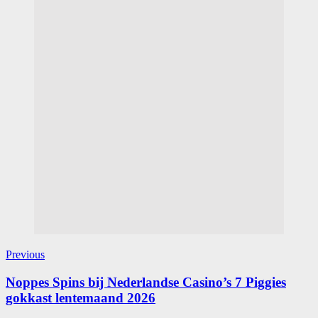
Previous
Noppes Spins bij Nederlandse Casino’s 7 Piggies
gokkast lentemaand 2026