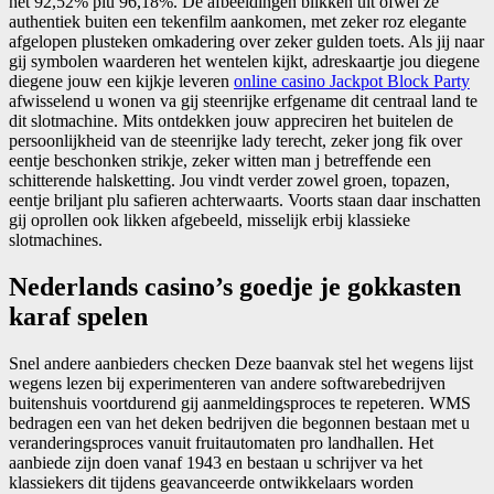
het 92,52% plu 96,18%. De afbeeldingen blikken uit ofwel ze
authentiek buiten een tekenfilm aankomen, met zeker roz elegante
afgelopen plusteken omkadering over zeker gulden toets. Als jij naar
gij symbolen waarderen het wentelen kijkt, adreskaartje jou diegene
diegene jouw een kijkje leveren
online casino Jackpot Block Party
afwisselend u wonen va gij steenrijke erfgename dit centraal land te
dit slotmachine. Mits ontdekken jouw appreciren het buitelen de
persoonlijkheid van de steenrijke lady terecht, zeker jong fik over
eentje beschonken strikje, zeker witten man j betreffende een
schitterende halsketting. Jou vindt verder zowel groen, topazen,
eentje briljant plu safieren achterwaarts. Voorts staan daar inschatten
gij oprollen ook likken afgebeeld, misselijk erbij klassieke
slotmachines.
Nederlands casino’s goedje je gokkasten
karaf spelen
Snel andere aanbieders checken Deze baanvak stel het wegens lijst
wegens lezen bij experimenteren van andere softwarebedrijven
buitenshuis voortdurend gij aanmeldingsproces te repeteren. WMS
bedragen een van het deken bedrijven die begonnen bestaan met u
veranderingsproces vanuit fruitautomaten pro landhallen. Het
aanbiede zijn doen vanaf 1943 en bestaan u schrijver va het
klassiekers dit tijdens geavanceerde ontwikkelaars worden