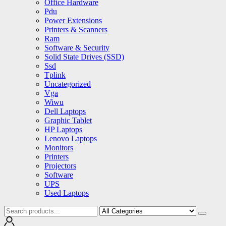
Office Hardware
Pdu
Power Extensions
Printers & Scanners
Ram
Software & Security
Solid State Drives (SSD)
Ssd
Tplink
Uncategorized
Vga
Wiwu
Dell Laptops
Graphic Tablet
HP Laptops
Lenovo Laptops
Monitors
Printers
Projectors
Software
UPS
Used Laptops