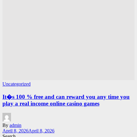
Uncategorized
It�s 100 % free and can reward you any time you
play a real income online casino games
By
admin
April 8, 2026
April 8, 2026
Search