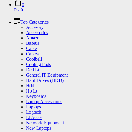
0
₨ 0
Top Categories
Accesory
Accessories
Amaze
Baseus
Cable
Cables
Coolbell
Cooling Pads
Dell Lt
General IT Equipment
Hard Drives (HDD)
Hdd
Hp Lt
Keyboards
Laptop Accessories
Laptops
Logtech
Lt Acces
Network Equipment
New Laptops