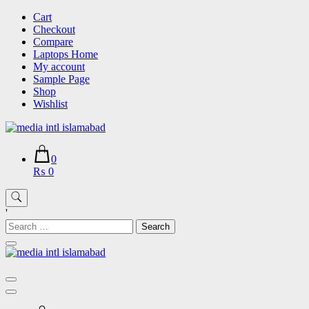
Skip
Cart
to
Checkout
content
Compare
Laptops Home
My account
Sample Page
Shop
Wishlist
0
₨ 0
'
Search
for: