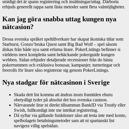
smidigt det är spann registrering och insättningar/uttag. Därborta
erbjuds generellt rappa samt fästa metoder samt flera valmöjligheter.
Kan jag göra snabba uttag kungen nya
nätcasion?
Dessa svenska språket speltillverkare har skapat ikoniska titlar som
Starburst, Gonzo’bruka Quest samt Big Bad Wolf – spel såsom
älskas från både nya samt erfarna lirare. PokerListings befinner si
världens mest kompletta samt heltäckande pokerguide kungen
webben. Sidan erbjuder detaljerade recensioner från do bästa
pokerrummen och exklusiva bonusar, kampanjer, turneringar och
freerolls för lirare såso registrerar sig genom PokerListings.
Nya stadgar för nätcasinon i Sverige
Skada dett list komma att ändras inom framtiden ehuru
obetydligt tyder på absolut det hos svenska casinon.
Närvarande lirar ni direkt tillsamman BankID via Trustly eller
Swish, fullkomligt inte me intrikat registrering.
Då syftar via gällande funktioner såso att testa inte med konto,
spelbolagets betalningsmetoder sam att ni spartanskt list
navigera villig spelsidan.