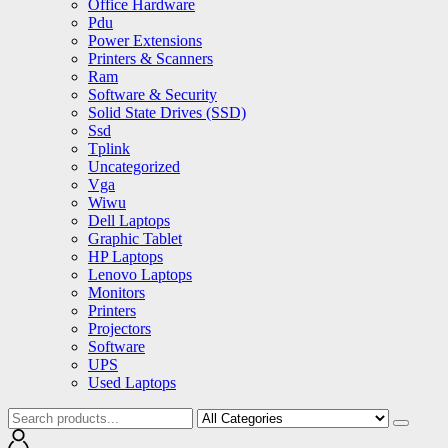
Office Hardware
Pdu
Power Extensions
Printers & Scanners
Ram
Software & Security
Solid State Drives (SSD)
Ssd
Tplink
Uncategorized
Vga
Wiwu
Dell Laptops
Graphic Tablet
HP Laptops
Lenovo Laptops
Monitors
Printers
Projectors
Software
UPS
Used Laptops