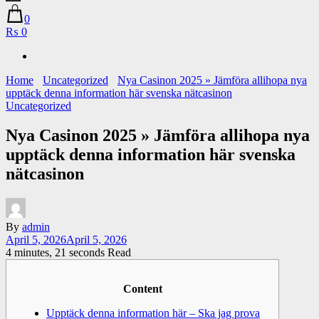
0
₨ 0
Home
Uncategorized
Nya Casinon 2025 » Jämföra allihopa nya
upptäck denna information här svenska nätcasinon
Uncategorized
Nya Casinon 2025 » Jämföra allihopa nya
upptäck denna information här svenska
nätcasinon
By
admin
April 5, 2026
April 5, 2026
4 minutes, 21 seconds Read
Content
Upptäck denna information här – Ska jag prova