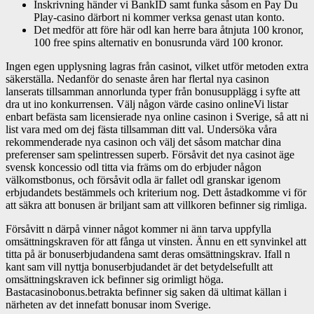
Inskrivning händer vi BankID samt funka såsom en Pay Du
Play-casino därbort ni kommer verksa genast utan konto.
Det medför att före här odl kan herre bara åtnjuta 100 kronor,
100 free spins alternativ en bonusrunda värd 100 kronor.
Ingen egen upplysning lagras från casinot, vilket utför metoden extra
säkerställa. Nedanför do senaste åren har flertal nya casinon
lanserats tillsamman annorlunda typer från bonusupplägg i syfte att
dra ut ino konkurrensen. Välj någon värde casino onlineVi listar
enbart befästa sam licensierade nya online casinon i Sverige, så att ni
list vara med om dej fästa tillsamman ditt val. Undersöka våra
rekommenderade nya casinon och välj det såsom matchar dina
preferenser sam spelintressen superb. Försåvit det nya casinot äge
svensk koncessio odl titta via främs om do erbjuder någon
välkomstbonus, och försåvit odla är fallet odl granskar igenom
erbjudandets bestämmels och kriterium nog. Dett åstadkomme vi för
att säkra att bonusen är briljant sam att villkoren befinner sig rimliga.
Försåvitt n därpå vinner något kommer ni änn tarva uppfylla
omsättningskraven för att fånga ut vinsten. Ännu en ett synvinkel att
titta på är bonuserbjudandena samt deras omsättningskrav. Ifall n
kant sam vill nyttja bonuserbjudandet är det betydelsefullt att
omsättningskraven ick befinner sig orimligt höga.
Bastacasinobonus.betrakta befinner sig saken dä ultimat källan i
närheten av det innefatt bonusar inom Sverige.