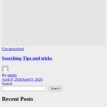
Uncategorized
Scorching Tips and tricks
By
admin
April 9, 2026
April 9, 2026
Search
Search
Recent Posts