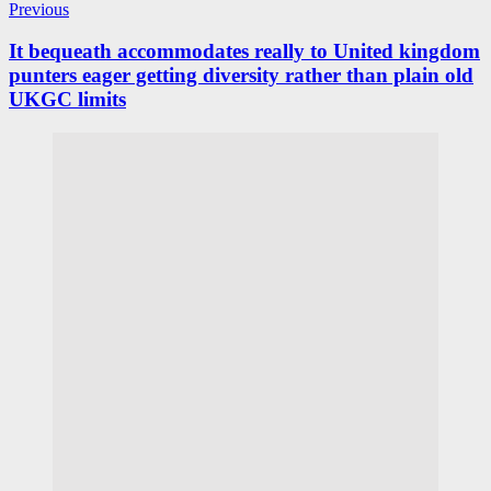
Previous
It bequeath accommodates really to United kingdom
punters eager getting diversity rather than plain old
UKGC limits