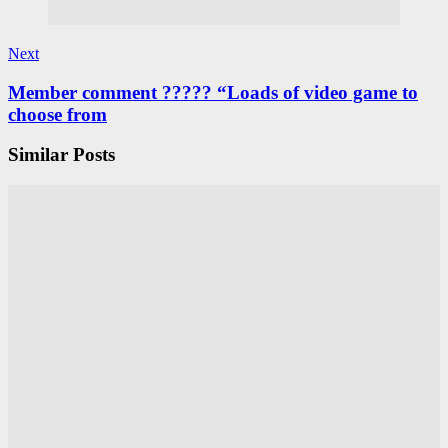
Next
Member comment ????? “Loads of video game to
choose from
Similar Posts