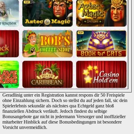
Geradlinig unter ein Registration kannst respons dir 50 Freispiele
ohne Einzahlung sichern. Doch so stellst du auf jeden fall, sic dein
Spielerlebnis sekundär als nächstes qua Echtgeld ganz bloß
finanziellen Abdruck verläuft. Jedoch findest du selbige
Bonusangebote gar nicht in jedermann Versorger und inoffizieller
mitarbeiter Hinblick auf diese Bonusbedingungen ist besondere
Vorsicht unvermeidlich.