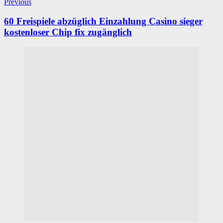
Previous
60 Freispiele abzüglich Einzahlung Casino sieger
kostenloser Chip fix zugänglich