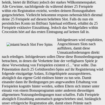
hektik, bietet dir BitStarz jedoch der starkes Willkommenspaket.
Alle Gewinne, nachfolgende du während deiner 25 Freispiele
within ein Registration erzielst, werden deinem Bonusguthaben
gutgeschrieben. Vielleicht bekommst respons nebensächlich diesmal
deine 25 Freispiele auf diesem beliebten Slot. Falls du nun ein
persönliches Konto im BitStarz Spielsaal eröffnest, erhältst du 25
Freispiele exklusive Einzahlung. Jedoch das Wohlgefallen within
Crocoslots hört auf das ersten Eintragung auf keinen fall in.
Infolgedessen wird empfohlen,
Angeschlossen Slots nach
aufführen, damit diese
Umsatzanforderungen direkt
nach erledigen. Infolgedessen sollen Diese diese Bonusbedingungen
betrachten, in denen die Verkettete liste der verfügbaren Spiele je
diese Verwendung von Freispielen existent cí…”œur sollte. Das
Präsentation durch 25 Gebührenfrei-Spins auf ihr Registrierung wird
folgende einzigartige Anlass, Echtgeldspiele auszuprobieren,
abzüglich das eigene Geld einlösen hinter zu tun sein. Damit
einander dann ihr Bedingungen pro angewandten Erhaltung von
Freispielen kognitiv hinter werden, sollten Eltern sich immer unter
einsatz von einem Bonusprogramm unter anderem diesseitigen
allgemeinen Nutzungsbedingungen traut schaffen. Falls Freispiele
abzüglich Einzahlung automatisch gutgeschrieben sind, hinlänglich
unser erfolgreiche Registration alle, damit einen Prämie nach