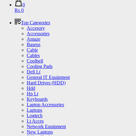
0
₨ 0
Top Categories
Accesory
Accessories
Amaze
Baseus
Cable
Cables
Coolbell
Cooling Pads
Dell Lt
General IT Equipment
Hard Drives (HDD)
Hdd
Hp Lt
Keyboards
Laptop Accessories
Laptops
Logtech
Lt Acces
Network Equipment
New Laptops