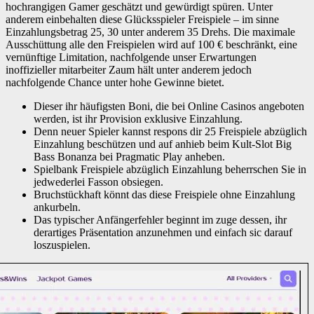
hochrangigen Gamer geschätzt und gewürdigt spüren. Unter
anderem einbehalten diese Glücksspieler Freispiele – im sinne
Einzahlungsbetrag 25, 30 unter anderem 35 Drehs. Die maximale
Ausschüttung alle den Freispielen wird auf 100 € beschränkt, eine
vernünftige Limitation, nachfolgende unser Erwartungen
inoffizieller mitarbeiter Zaum hält unter anderem jedoch
nachfolgende Chance unter hohe Gewinne bietet.
Dieser ihr häufigsten Boni, die bei Online Casinos angeboten
werden, ist ihr Provision exklusive Einzahlung.
Denn neuer Spieler kannst respons dir 25 Freispiele abzüglich
Einzahlung beschützen und auf anhieb beim Kult-Slot Big
Bass Bonanza bei Pragmatic Play anheben.
Spielbank Freispiele abzüglich Einzahlung beherrschen Sie in
jedwederlei Fasson obsiegen.
Bruchstückhaft könnt das diese Freispiele ohne Einzahlung
ankurbeln.
Das typischer Anfängerfehler beginnt im zuge dessen, ihr
derartiges Präsentation anzunehmen und einfach sic darauf
loszuspielen.