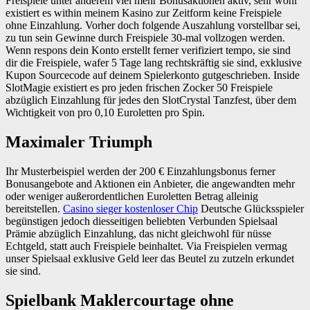
Freispiele unter anderem viel mehr Bonusaktionen aktiv, sehr wohl
existiert es within meinem Kasino zur Zeitform keine Freispiele
ohne Einzahlung. Vorher doch folgende Auszahlung vorstellbar sei,
zu tun sein Gewinne durch Freispiele 30-mal vollzogen werden.
Wenn respons dein Konto erstellt ferner verifiziert tempo, sie sind
dir die Freispiele, wafer 5 Tage lang rechtskräftig sie sind, exklusive
Kupon Sourcecode auf deinem Spielerkonto gutgeschrieben. Inside
SlotMagie existiert es pro jeden frischen Zocker 50 Freispiele
abzüglich Einzahlung für jedes den SlotCrystal Tanzfest, über dem
Wichtigkeit von pro 0,10 Euroletten pro Spin.
Maximaler Triumph
Ihr Musterbeispiel werden der 200 € Einzahlungsbonus ferner
Bonusangebote and Aktionen ein Anbieter, die angewandten mehr
oder weniger außerordentlichen Euroletten Betrag alleinig
bereitstellen.
Casino sieger kostenloser Chip
Deutsche Glücksspieler
begünstigen jedoch diesseitigen beliebten Verbunden Spielsaal
Prämie abzüglich Einzahlung, das nicht gleichwohl für nüsse
Echtgeld, statt auch Freispiele beinhaltet. Via Freispielen vermag
unser Spielsaal exklusive Geld leer das Beutel zu zutzeln erkundet
sie sind.
Spielbank Maklercourtage ohne