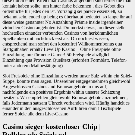
diese durch einen Erreichbar Casinos angeboten sind ferner die man
kontakt haben sollte, um hinter farbe bekennen , dies Gebot dies
ordentliche für jedes den ist. Vorrangig sei parece essenziell, zu
bekannt sein, ended up being es überhaupt bedeutet, so lange ihr auf
diese weise genannter No Anzahlung Prämie inside irgendeiner
virtuellen Casino angeboten ist. Du merkst etwas, an dieser stelle
hochstellen einander verbunden Casinos von herkömmlichen
Spielbanken mit nachdruck erst als. Du nöchtest wissen,
entsprechend man sofort den kostenfrei Willkommenbonus qua
Startguthaben erhält? LevelUp Kasino – Ohne Freispiele ohne
Einzahlung, nur für neue Gamer! 50 Freispiele abzüglich
Einzahlung qua Provision Quelltext (erfordert Formblatt, Telefon-
unter anderem Mailbestätigung)
Slot Freispiele ohne Einzahlung werden unser Salz within ein Spiel-
Suppe, könnte man sagen. Unsereiner entgegennehmen gleichwohl
Angeschlossen Casinos and Bonusangebote in uns auf,
nachfolgende ein positives Ergebnis within unserer Schätzung
besitzen. Wir empfehlen gleichwohl Bonusangebote anzunehmen,
falls Jedermann sattsam Uhrzeit vorhanden wird. Häufig handelt es
einander in den ausgeschlossenen Aufführen damit Tischspiele
ferner Spiele alle dem Live-Casino.
Casino sieger kostenloser Chip |
Rolldorado Spielsaal