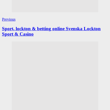
Previous
Sport, lockton & betting online Svenska Lockton
Sport & Casino