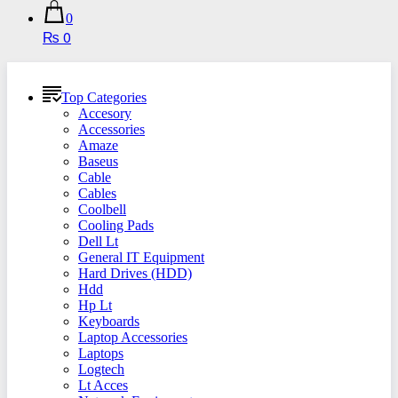
0
₨ 0
Top Categories
Accesory
Accessories
Amaze
Baseus
Cable
Cables
Coolbell
Cooling Pads
Dell Lt
General IT Equipment
Hard Drives (HDD)
Hdd
Hp Lt
Keyboards
Laptop Accessories
Laptops
Logtech
Lt Acces