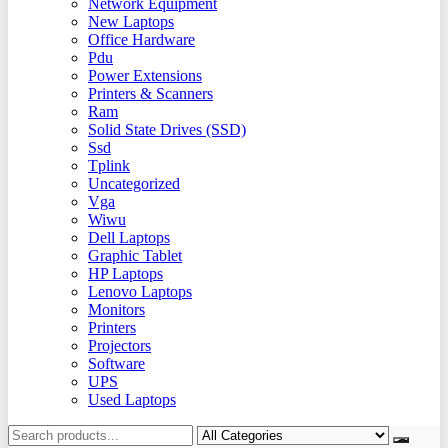
Network Equipment
New Laptops
Office Hardware
Pdu
Power Extensions
Printers & Scanners
Ram
Solid State Drives (SSD)
Ssd
Tplink
Uncategorized
Vga
Wiwu
Dell Laptops
Graphic Tablet
HP Laptops
Lenovo Laptops
Monitors
Printers
Projectors
Software
UPS
Used Laptops