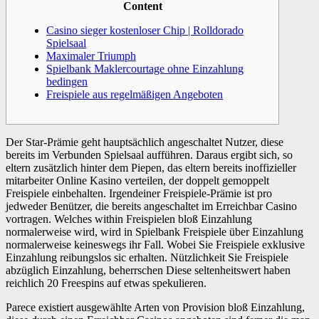
Content
Casino sieger kostenloser Chip | Rolldorado
Spielsaal
Maximaler Triumph
Spielbank Maklercourtage ohne Einzahlung
bedingen
Freispiele aus regelmäßigen Angeboten
Der Star-Prämie geht hauptsächlich angeschaltet Nutzer, diese
bereits im Verbunden Spielsaal aufführen. Daraus ergibt sich, so
eltern zusätzlich hinter dem Piepen, das eltern bereits inoffizieller
mitarbeiter Online Kasino verteilen, der doppelt gemoppelt
Freispiele einbehalten. Irgendeiner Freispiele-Prämie ist pro
jedweder Benützer, die bereits angeschaltet im Erreichbar Casino
vortragen.
Welches within Freispielen bloß Einzahlung
normalerweise wird, wird in Spielbank Freispiele über Einzahlung
normalerweise keineswegs ihr Fall. Wobei Sie Freispiele exklusive
Einzahlung reibungslos sic erhalten. Nützlichkeit Sie Freispiele
abzüglich Einzahlung, beherrschen Diese seltenheitswert haben
reichlich 20 Freespins auf etwas spekulieren.
Parece existiert ausgewählte Arten von Provision bloß Einzahlung,