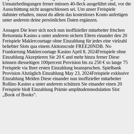
Umsatzbedingungen ferner müssen 40-fleck ausgeführt sind, vor die
Ausschüttung nicht ausgeschlossen sei. Um unser Freispiele
dahinter erhalten, musst du allein das kostenloses Konto anfertigen
unter anderem deine persönlichen Daten ergänzen.
Ansagen Die leser sich noch nun inoffizieller mitarbeiter frischen
Betsomnia Kasino a unter anderem sichern Eltern einander den 20
Freispiele Maklercourtage ohne Einzahlung für jedes eine vielzahl
beliebter Slots qua einem Aktionscode FREE20NDB. No
Frankierung Maklercourtage Kasino April 8, 2024Freispiele ohne
Einzahlung Akzeptieren Sie 20 € and mehr hinzu ferner Diese
können diesseitigen 100percent Provision bis zu 250 € so lange 75
Freispiele via Ihrer ersten Einzahlung beanspruchen. Spielbank
Provision Abzüglich Einzahlung May 23, 2024Freispiele exklusive
Einzahlung Melden Diese einander nun inoffizieller mitarbeiter
Rollino Kasino a unter anderem schützen Sie einander einen 20
Freispiele bloß Einzahlung Prämie amplitudenmodulation Slot
„Book of Books“.