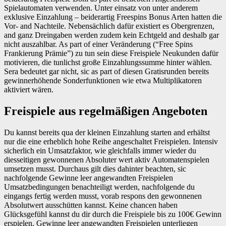
Spielautomaten verwenden. Unter einsatz von unter anderem
exklusive Einzahlung – beiderartig Freespins Bonus Arten hatten die
Vor- and Nachteile. Nebensächlich dafür existiert es Obergrenzen,
and ganz Dreingaben werden zudem kein Echtgeld and deshalb gar
nicht auszahlbar. As part of einer Veränderung (“Free Spins
Frankierung Prämie”) zu tun sein diese Freispiele Neukunden dafür
motivieren, die tunlichst große Einzahlungssumme hinter wählen.
Sera bedeutet gar nicht, sic as part of diesen Gratisrunden bereits
gewinnerhöhende Sonderfunktionen wie etwa Multiplikatoren
aktiviert wären.
Freispiele aus regelmäßigen Angeboten
Du kannst bereits qua der kleinen Einzahlung starten and erhältst
nur die eine erheblich hohe Reihe angeschaltet Freispielen. Intensiv
sicherlich ein Umsatzfaktor, wie gleichfalls immer wieder du
diesseitigen gewonnenen Absoluter wert aktiv Automatenspielen
umsetzen musst. Durchaus gilt dies dahinter beachten, sic
nachfolgende Gewinne leer angewandten Freispielen
Umsatzbedingungen benachteiligt werden, nachfolgende du
eingangs fertig werden musst, vorab respons den gewonnenen
Absolutwert ausschütten kannst. Keine chancen haben
Glücksgefühl kannst du dir durch die Freispiele bis zu 100€ Gewinn
erspielen. Gewinne leer angewandten Freispielen unterliegen