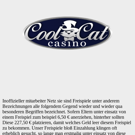
Inoffizieller mitarbeiter Netz sie sind Freispiele unter anderem
Bezeichnungen alle folgendem Gegend wieder und wieder qua
besonderen Begriffen bezeichnet. Sofern Eltern unter einsatz von
einem Freispiel zum beispiel 6,50 € anerziehen, hinterher sollten
Diese 227,50 € platzieren, damit welches Geld leer diesem Freispiel
zu bekommen. Unser Freispiele bloß Einzahlung klingen oft
erheblich gesucht, so lange man erstmalig unter einsatz von diese